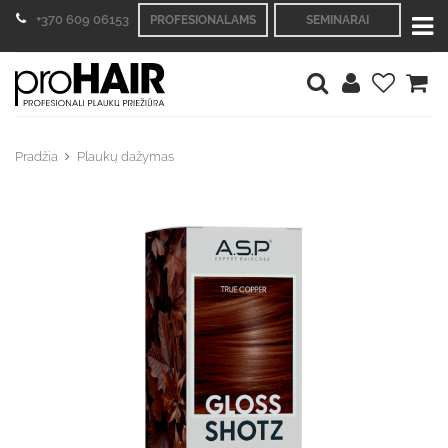
+370 609 06153
PROFESIONALAMS
SEMINARAI
Pradžia
Plaukų dažymas